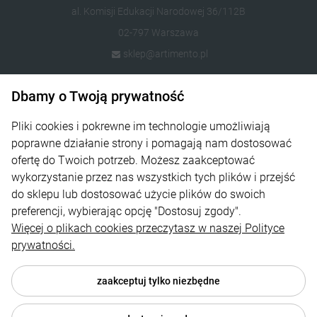
al. Komisji Edukacji Narodowej 36/112B
02-797 Warszawa
sklep@artimento.pl
Dbamy o Twoją prywatność
Informacje
Sklep
Pliki cookies i pokrewne im technologie umożliwiają
poprawne działanie strony i pomagają nam dostosować
Na skróty
ofertę do Twoich potrzeb. Możesz zaakceptować
wykorzystanie przez nas wszystkich tych plików i przejść
Strefa Klienta
do sklepu lub dostosować użycie plików do swoich
preferencji, wybierając opcję "Dostosuj zgody".
Więcej o plikach cookies przeczytasz w naszej Polityce
prywatności.
zaakceptuj tylko niezbędne