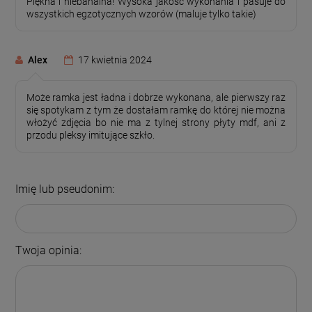
Piękna i niebanalna! Wysoka jakość wykonania i pasuje do
wszystkich egzotycznych wzorów (maluje tylko takie)
Alex
17 kwietnia 2024
Może ramka jest ładna i dobrze wykonana, ale pierwszy raz
się spotykam z tym że dostałam ramkę do której nie można
włożyć zdjęcia bo nie ma z tylnej strony płyty mdf, ani z
przodu pleksy imitujące szkło.
Imię lub pseudonim:
Twoja opinia: