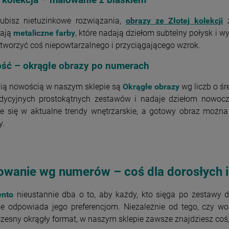
lubisz nietuzinkowe rozwiązania,
obrazy ze Złotej kolekcji
z
rają
metaliczne farby
, które nadają dziełom subtelny połysk i w
tworzyć coś niepowtarzalnego i przyciągającego wzrok.
ść – okrągłe obrazy po numerach
nią nowością w naszym sklepie są
Okrągłe obrazy
wg liczb o śr
adycyjnych prostokątnych zestawów i nadaje dziełom nowocze
je się w aktualne trendy wnętrzarskie, a gotowy obraz można
y.
owanie wg numerów – coś dla dorosłych 
ento
nieustannie dba o to, aby każdy, kto sięga po zestawy
ie odpowiada jego preferencjom. Niezależnie od tego, czy wol
esny okrągły format, w naszym sklepie zawsze znajdziesz coś,