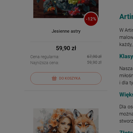
Art
-
12
%
W Arti
Jesienne astry
malowa
każdy,
59,90 zł
Klas
67,90 zł
Cena regularna:
59,90 zł
Najniższa cena:
Nasza
miłośn
DO KOSZYKA
i dla 
Więk
Dla o
można 
stwor
Złota