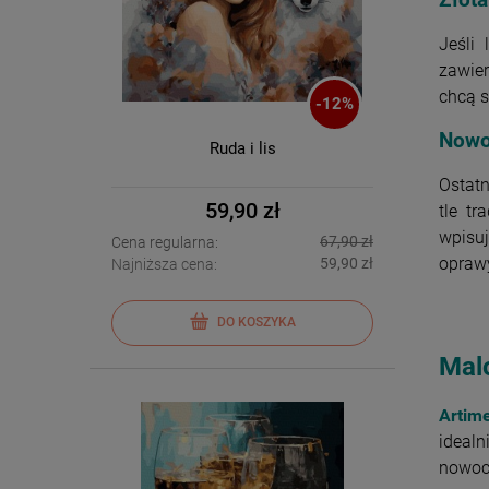
Jeśli 
zawie
chcą s
-
12
%
Nowo
Ruda i lis
Ostat
59,90 zł
tle tr
wpisu
67,90 zł
Cena regularna:
opraw
59,90 zł
Najniższa cena:
DO KOSZYKA
Mal
Artim
idealn
nowocz