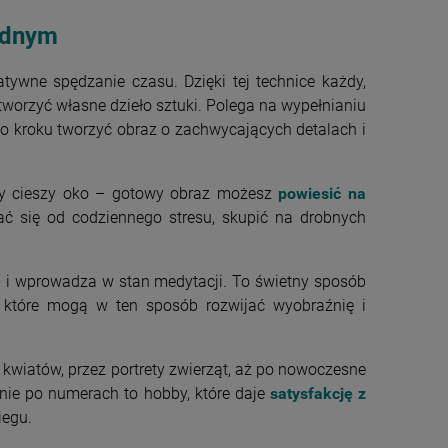
ednym
tywne spędzanie czasu. Dzięki tej technice każdy,
stworzyć własne dzieło sztuki. Polega na wypełnianiu
o kroku tworzyć obraz o zachwycających detalach i
ry cieszy oko – gotowy obraz możesz
powiesić na
 się od codziennego stresu, skupić na drobnych
 i wprowadza w stan medytacji. To świetny sposób
, które mogą w ten sposób rozwijać wyobraźnię i
wiatów, przez portrety zwierząt, aż po nowoczesne
wanie po numerach to hobby, które daje
satysfakcję z
iegu.