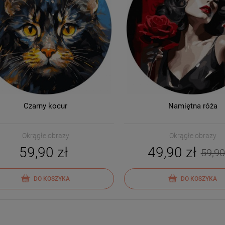
Czarny kocur
Namiętna róża
Okrągłe obrazy
Okrągłe obrazy
59,90 zł
49,90 zł
59,90
DO KOSZYKA
DO KOSZYKA