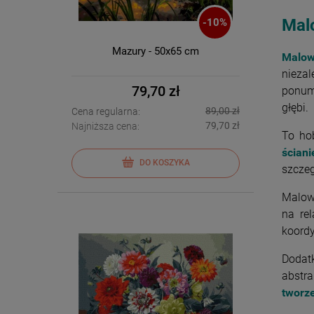
Mal
-
10
%
Mazury - 50x65 cm
Malow
niezal
79,70 zł
ponume
głębi.
89,00 zł
Cena regularna:
79,70 zł
Najniższa cena:
To ho
ścian
DO KOSZYKA
szczeg
Malow
na re
koordy
Dodatk
abstra
tworz