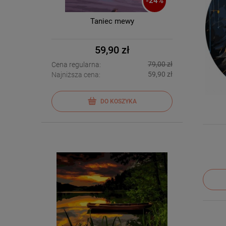
-
24
%
Taniec mewy
59,90 zł
79,00 zł
Cena regularna:
59,90 zł
Najniższa cena:
DO KOSZYKA