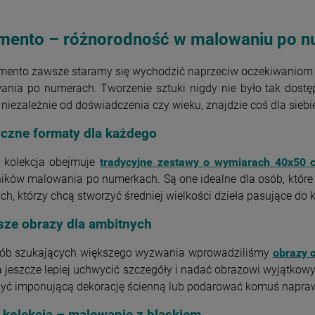
imento – różnorodność w malowaniu po 
mento zawsze staramy się wychodzić naprzeciw oczekiwaniom 
nia po numerach. Tworzenie sztuki nigdy nie było tak dostępn
 niezależnie od doświadczenia czy wieku, znajdzie coś dla siebi
yczne formaty dla każdego
 kolekcja obejmuje
tradycyjne zestawy o wymiarach 40x50 
ików malowania po numerkach. Są one idealne dla osób, które 
tych, którzy chcą stworzyć średniej wielkości dzieła pasujące do
sze obrazy dla ambitnych
sób szukających większego wyzwania wprowadziliśmy
obrazy 
jeszcze lepiej uchwycić szczegóły i nadać obrazowi wyjątkowy 
zyć imponującą dekorację ścienną lub podarować komuś napraw
 kolekcja – malowanie z blaskiem