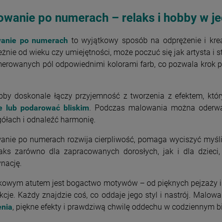
owanie po numerach – relaks i hobby w j
anie po numerach
to wyjątkowy sposób na odprężenie i krea
eżnie od wieku czy umiejętności, może poczuć się jak artysta i 
rowanych pól odpowiednimi kolorami farb, co pozwala krok p
bby doskonale łączy
przyjemność z tworzenia
z efektem, któ
ie lub podarować bliskim
. Podczas malowania można oderwać
ółach i odnaleźć harmonię.
anie po numerach rozwija cierpliwość, pomaga wyciszyć myśli
laks zarówno dla zapracowanych dorosłych, jak i dla dzieci
nację.
owym atutem jest bogactwo motywów – od pięknych pejzaży i k
kcje. Każdy znajdzie coś, co oddaje jego styl i nastrój. Malo
enia
, piękne efekty i prawdziwą chwilę oddechu w codziennym b