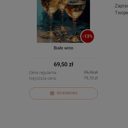
Zapras
Twojeg
-
13
%
Białe wino
69,50 zł
79,70 zł
Cena regularna:
79,70 zł
Najniższa cena:
DO KOSZYKA