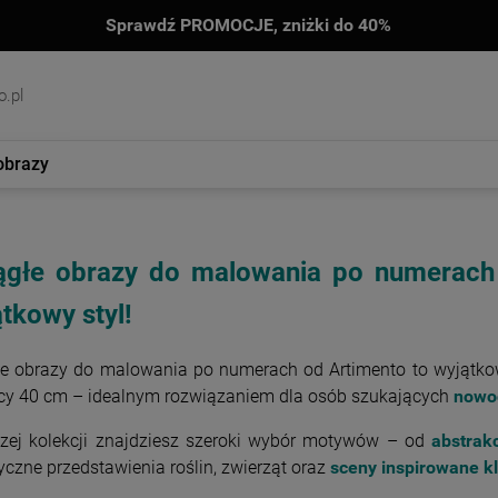
Sprawdź PROMOCJE, zniżki do 40%
.pl
obrazy
ągłe obrazy do malowania po numerach
tkowy styl!
e obrazy do malowania po numerach od Artimento to wyjątkow
icy 40 cm – idealnym rozwiązaniem dla osób szukających
nowoc
zej kolekcji znajdziesz szeroki wybór motywów – od
abstrak
tyczne przedstawienia roślin, zwierząt oraz
sceny inspirowane k