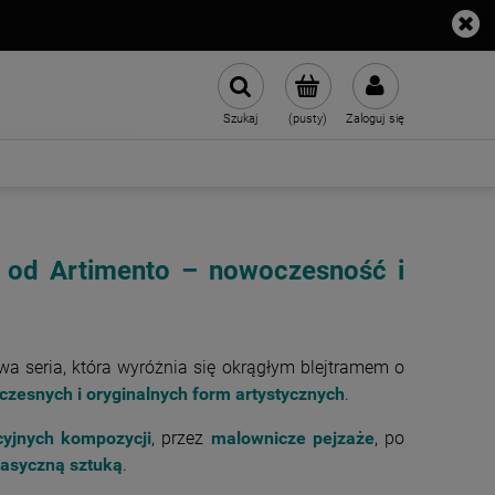
Szukaj
(pusty)
Zaloguj się
 od Artimento – nowoczesność i
a seria, która wyróżnia się okrągłym blejtramem o
zesnych i oryginalnych form artystycznych
.
cyjnych kompozycji
, przez
malownicze pejzaże
, po
lasyczną sztuką
.