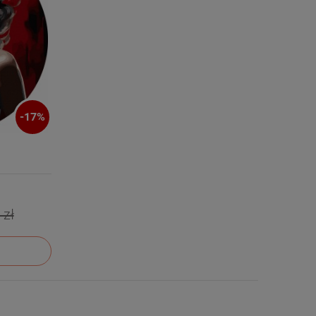
-
17
%
 zł