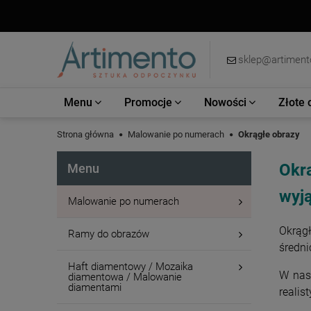
sklep@artimento
Menu
Promocje
Nowości
Złote 
Strona główna
Malowanie po numerach
Okrągłe obrazy
Okr
Menu
wyją
Malowanie po numerach
Okrągł
Ramy do obrazów
średn
Haft diamentowy / Mozaika
W nas
diamentowa / Malowanie
diamentami
realis