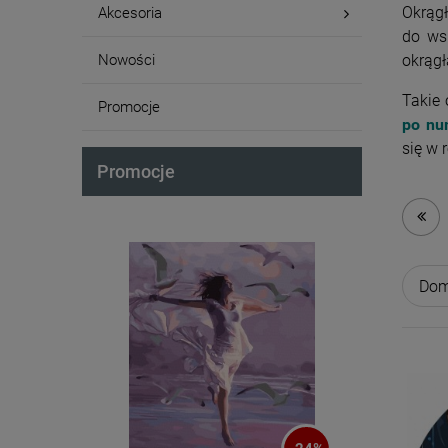
Okrąg
Akcesoria
do ws
okrągł
Nowości
Takie 
Promocje
po nu
się w 
Promocje