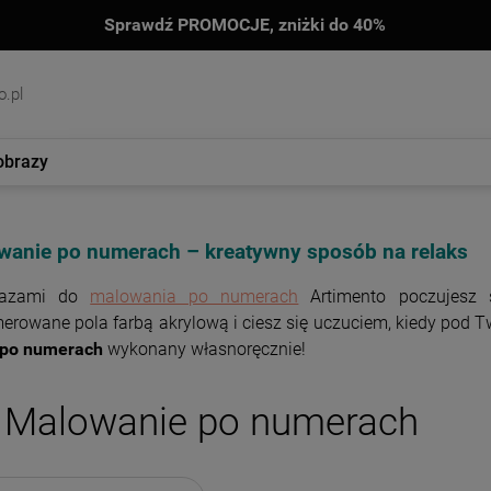
Sprawdź PROMOCJE, zniżki do 40%
.pl
obrazy
wanie po numerach – kreatywny sposób na relaks
razami do
malowania po numerach
Artimento poczujesz s
rowane pola farbą akrylową i ciesz się uczuciem, kiedy pod T
 po numerach
wykonany własnoręcznie!
Malowanie po numerach