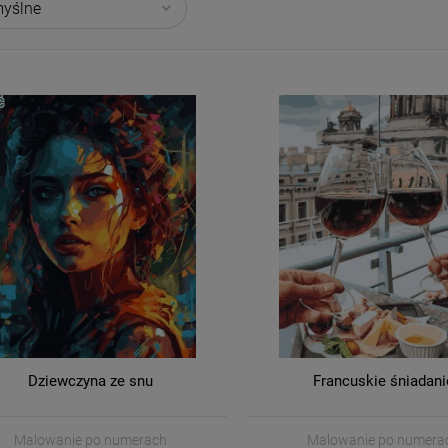
Ć
Dziewczyna ze snu
Francuskie śniadani
Malowanie po numerach
Malowanie po numera