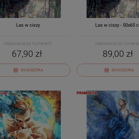
Las w ciszy
Las w ciszy - 50x65 
Malowanie po numerach
Malowanie po numera
67,90 zł
89,00 zł
DO KOSZYKA
DO KOSZYKA
CJA
PROMOCJA