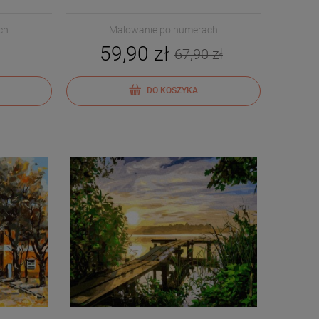
ch
Malowanie po numerach
59,90 zł
67,90 zł
DO KOSZYKA