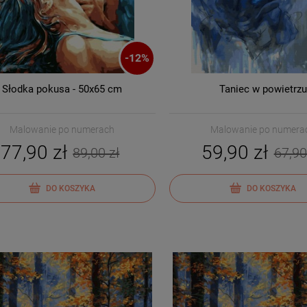
-
12
%
Słodka pokusa - 50x65 cm
Taniec w powietrzu
Malowanie po numerach
Malowanie po numera
77,90 zł
59,90 zł
89,00 zł
67,90
DO KOSZYKA
DO KOSZYKA