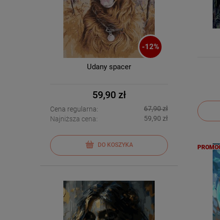
-
12
%
Udany spacer
59,90 zł
67,90 zł
Cena regularna:
59,90 zł
Najniższa cena:
DO KOSZYKA
PROMO