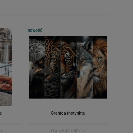
NOWOŚĆ
e
Granica instynktu
ch
Obrazy 40 x 50 cm