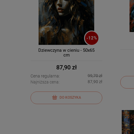
-
12
%
Dziewczyna w cieniu - 50x65
cm
87,90 zł
99,70 zł
Cena regularna:
87,90 zł
Najniższa cena:
DO KOSZYKA