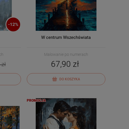
-
12
%
W centrum Wszechświata
ch
Malowanie po numerach
67,90 zł
 zł
DO KOSZYKA
PROMOCJA