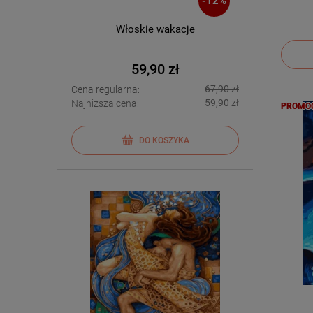
-
12
%
Włoskie wakacje
59,90 zł
67,90 zł
Cena regularna:
59,90 zł
Najniższa cena:
PROMO
DO KOSZYKA