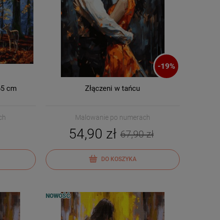
-
19
%
65 cm
Złączeni w tańcu
ch
Malowanie po numerach
54,90 zł
67,90 zł
DO KOSZYKA
NOWOŚĆ