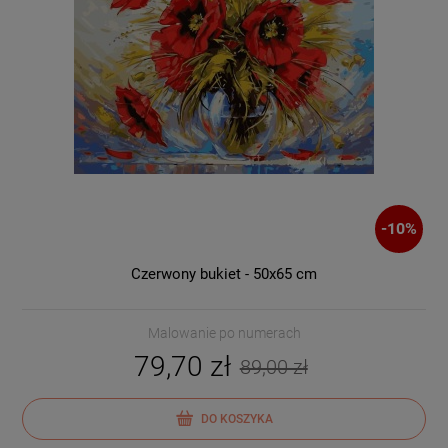
-
10
%
Czerwony bukiet - 50x65 cm
Malowanie po numerach
79,70 zł
89,00 zł
DO KOSZYKA