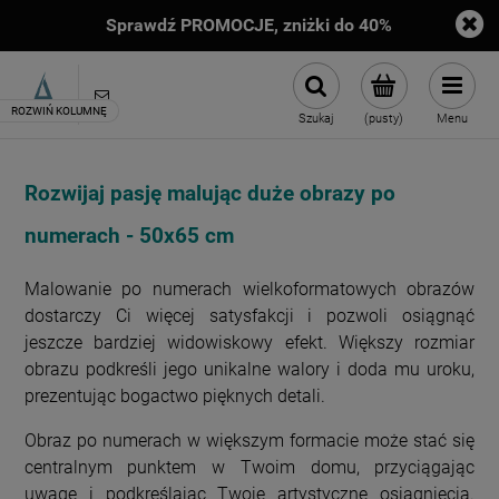
DARMOWA DOSTAWA od 149zł
sklep@artimento.pl
Szukaj
(pusty)
Menu
Rozwijaj pasję malując duże obrazy po
numerach - 50x65 cm
Malowanie po numerach wielkoformatowych obrazów
dostarczy Ci więcej satysfakcji i pozwoli osiągnąć
jeszcze bardziej widowiskowy efekt. Większy rozmiar
obrazu podkreśli jego unikalne walory i doda mu uroku,
prezentując bogactwo pięknych detali.
Obraz po numerach w większym formacie może stać się
centralnym punktem w Twoim domu, przyciągając
uwagę i podkreślając Twoje artystyczne osiągnięcia.