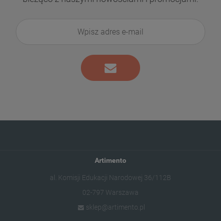
Artimento
al. Komisji Edukacji Narodowej 36/112B
02-797 Warszawa
sklep@artimento.pl