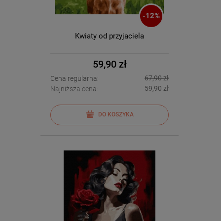
-
12
%
Kwiaty od przyjaciela
59,90 zł
67,90 zł
Cena regularna:
59,90 zł
Najniższa cena:
DO KOSZYKA