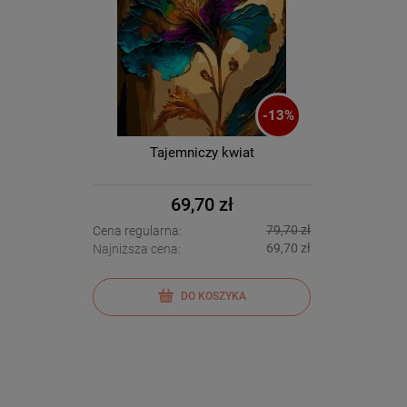
-
13
%
Tajemniczy kwiat
69,70 zł
79,70 zł
Cena regularna:
69,70 zł
Najniższa cena:
DO KOSZYKA