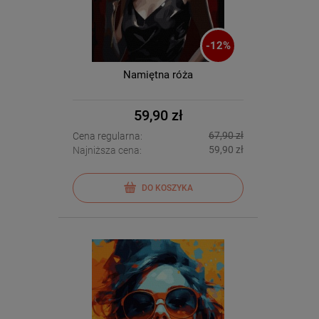
-
12
%
Namiętna róża
59,90 zł
67,90 zł
Cena regularna:
59,90 zł
Najniższa cena:
DO KOSZYKA