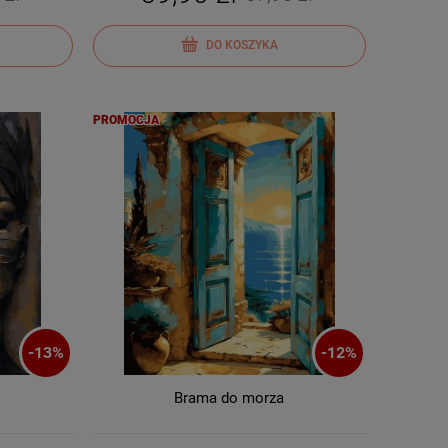
DO KOSZYKA
PROMOCJA
-
13
%
-
12
%
Brama do morza