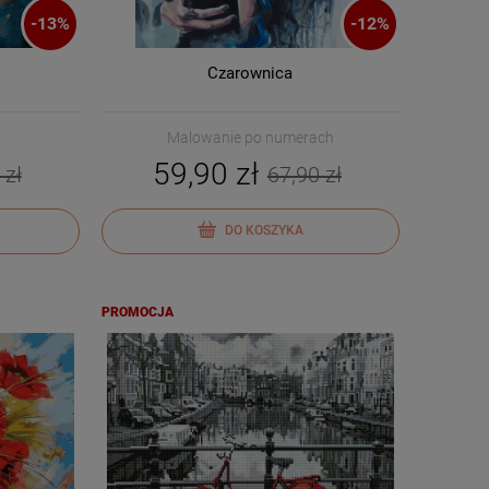
-
13
%
-
12
%
Czarownica
Malowanie po numerach
59,90 zł
 zł
67,90 zł
DO KOSZYKA
PROMOCJA