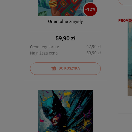
-
12
%
PROMO
Orientalne zmysły
59,90 zł
67,90 zł
Cena regularna:
59,90 zł
Najniższa cena:
DO KOSZYKA