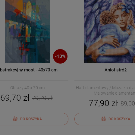
-
13
%
bstrakcyjny most - 40x70 cm
Anioł stróż
Obrazy 40 x 70 cm
Haft diamentowy / Mozaika di
Malowanie diamenta
69,70 zł
79,70 zł
77,90 zł
89,00
DO KOSZYKA
DO KOSZYKA