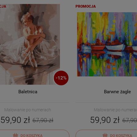
CJA
PROMOCJA
-
12
%
Baletnica
Barwne żagle
Malowanie po numerach
Malowanie po numera
59,90 zł
59,90 zł
67,90 zł
67,90
DO KOSZYKA
DO KOSZYKA