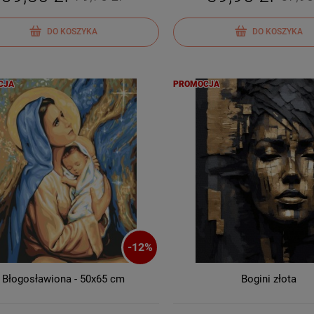
DO KOSZYKA
DO KOSZYKA
CJA
PROMOCJA
-
12
%
Błogosławiona - 50x65 cm
Bogini złota