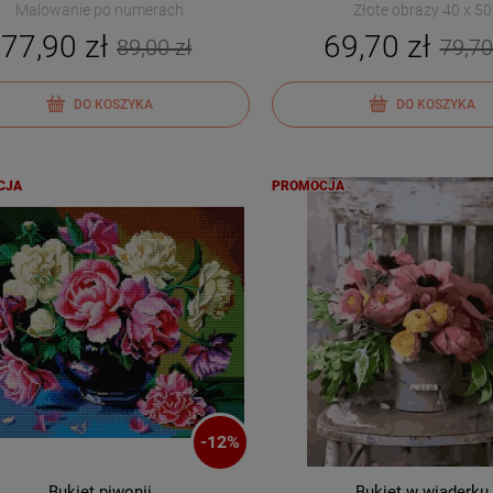
Malowanie po numerach
Złote obrazy 40 x 50
77,90 zł
69,70 zł
89,00 zł
79,70
DO KOSZYKA
DO KOSZYKA
CJA
PROMOCJA
-
12
%
Bukiet piwonii
Bukiet w wiaderku