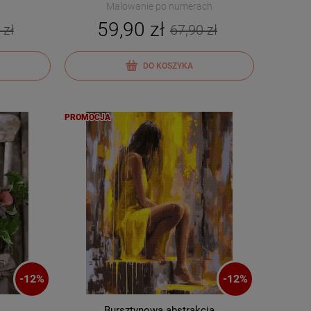
Malowanie po numerach
59,90 zł
 zł
67,90 zł
DO KOSZYKA
PROMOCJA
-
12
%
-
12
%
Bursztynowa abstrakcja