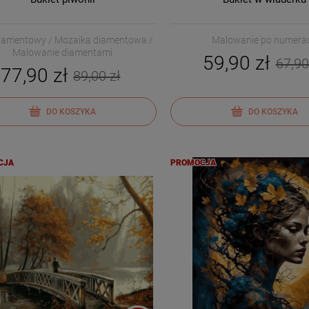
diamentowy / Mozaika diamentowa /
Malowanie po numera
Malowanie diamentami
59,90 zł
67,90
77,90 zł
89,00 zł
DO KOSZYKA
DO KOSZYKA
CJA
PROMOCJA