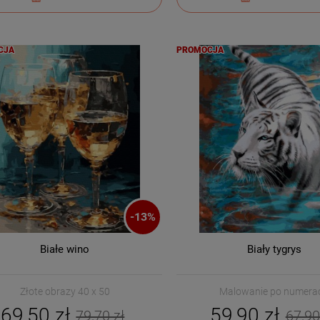
CJA
PROMOCJA
-
13
%
Białe wino
Biały tygrys
Złote obrazy 40 x 50
Malowanie po numera
69,50 zł
59,90 zł
79,70 zł
67,90