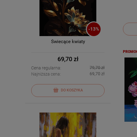
-
13
%
Świecące kwiaty
PROMO
69,70 zł
79,70 zł
Cena regularna:
69,70 zł
Najniższa cena:
DO KOSZYKA