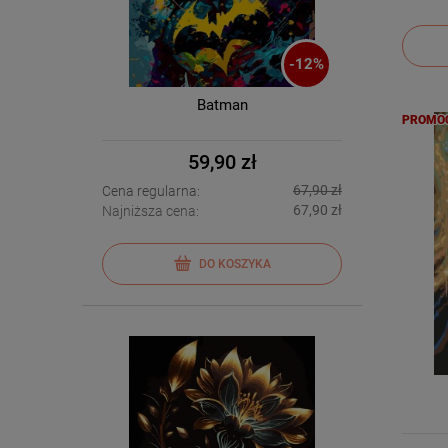
-
12
%
Batman
PROMO
59,90 zł
67,90 zł
Cena regularna:
67,90 zł
Najniższa cena:
DO KOSZYKA