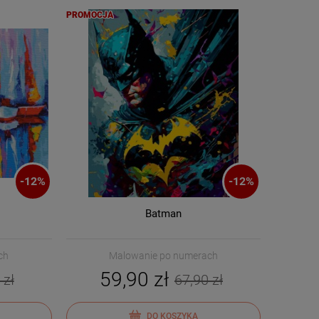
PROMOCJA
-
12
%
-
12
%
Batman
ch
Malowanie po numerach
59,90 zł
 zł
67,90 zł
DO KOSZYKA