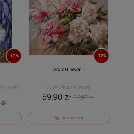
-
12
%
-
12
%
Aromat piwonii
amentowa /
Malowanie po numerach
mi
59,90 zł
67,90 zł
 zł
DO KOSZYKA