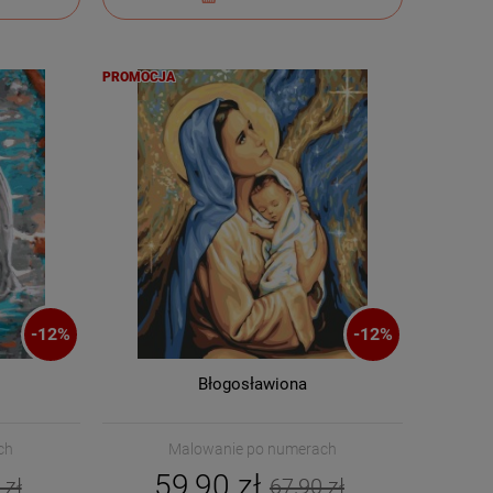
PROMOCJA
-
12
%
-
12
%
Błogosławiona
ch
Malowanie po numerach
59,90 zł
 zł
67,90 zł