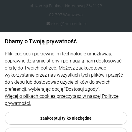
al. Komisji Edukacji Narodowej 36/112B
02-797 Warszawa
sklep@artimento.pl
Informacje
Dbamy o Twoją prywatność
Sklep
Pliki cookies i pokrewne im technologie umożliwiają
poprawne działanie strony i pomagają nam dostosować
Na skróty
ofertę do Twoich potrzeb. Możesz zaakceptować
wykorzystanie przez nas wszystkich tych plików i przejść
Strefa Klienta
do sklepu lub dostosować użycie plików do swoich
preferencji, wybierając opcję "Dostosuj zgody".
Więcej o plikach cookies przeczytasz w naszej Polityce
prywatności.
zaakceptuj tylko niezbędne