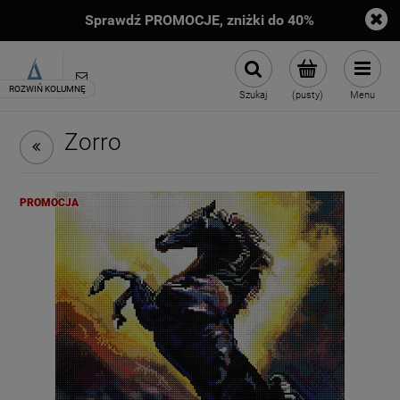
Sprawdź PROMOCJE, zniżki do 40%
sklep@artimento.pl
Szukaj
(pusty)
Menu
Zorro
PROMOCJA