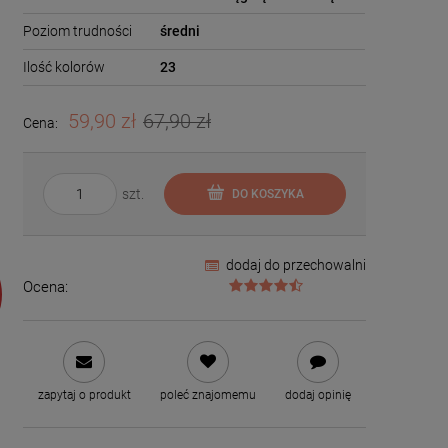
Poziom trudności
średni
Ilość kolorów
23
59,90 zł
67,90 zł
Cena:
szt.
DO KOSZYKA
dodaj do przechowalni
Ocena:
zapytaj o produkt
poleć znajomemu
dodaj opinię