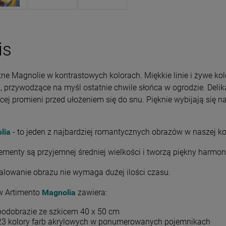
is
tne Magnolie w kontrastowych kolorach. Miękkie linie i żywe k
, przywodzące na myśl ostatnie chwile słońca w ogrodzie. Delikat
cej promieni przed ułożeniem się do snu. Pięknie wybijają się na
lia
- to jeden z najbardziej romantycznych obrazów w naszej kol
ementy są przyjemnej średniej wielkości i tworzą piękny harmon
lowanie obrazu nie wymaga dużej ilości czasu.
w Artimento
Magnolia
zawiera:
podobrazie ze szkicem 40 x 50 cm
23 kolory farb akrylowych w ponumerowanych pojemnikach