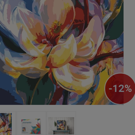
-
12
%