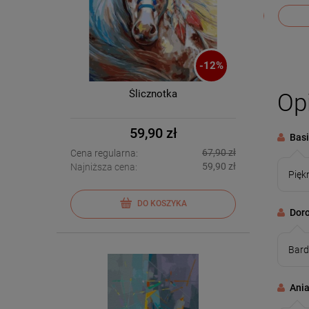
DO KOSZYKA
-
12
%
Ślicznotka
Opi
59,90 zł
Bas
67,90 zł
Cena regularna:
59,90 zł
Najniższa cena:
Pięk
DO KOSZYKA
Dor
Bard
Ani