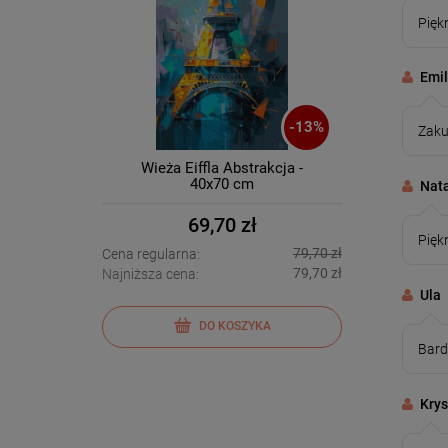
Pięk
Emi
-
13
%
Zaku
Wieża Eiffla Abstrakcja -
40x70 cm
Nata
69,70 zł
Pięk
79,70 zł
Cena regularna:
79,70 zł
Najniższa cena:
Ula
DO KOSZYKA
Bard
Krys