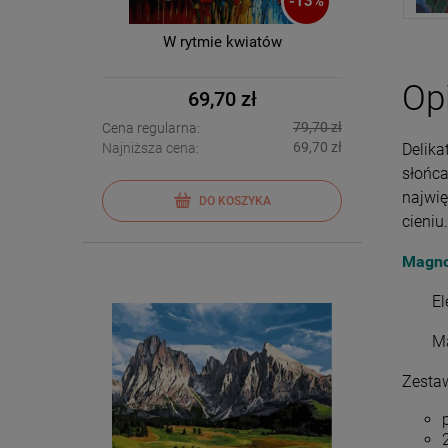
-
13
%
W rytmie kwiatów
Op
69,70 zł
79,70 zł
Cena regularna:
69,70 zł
Delika
Najniższa cena:
słońca
najwię
DO KOSZYKA
cieniu.
Magno
El
Ma
Zesta