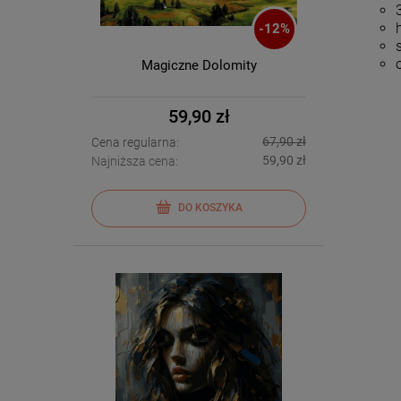
-
12
%
Magiczne Dolomity
59,90 zł
67,90 zł
Cena regularna:
59,90 zł
Najniższa cena:
DO KOSZYKA