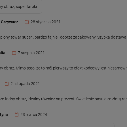
ny obraz, super farbki.
l Grzywacz
28 stycznia 2021
piony towar super , bardzo fajnie i dobrze zapakowany. Szybka dostawa
lia
7 sierpnia 2021
ny obraz. Mimo tego, że to mój pierwszy to efekt końcowy jest niesamowit
2 listopada 2021
zo ładny obraz, idealny również na prezent. Świetlenie pasuje ze złotą r
tyna
23 marca 2024