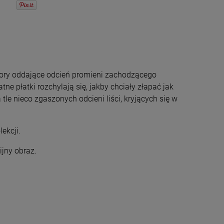
olory oddające odcień promieni zachodzącego
ne płatki rozchylają się, jakby chciały złapać jak
 tle nieco zgaszonych odcieni liści, kryjących się w
ekcji.
ijny obraz.