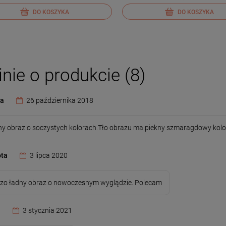
DO KOSZYKA
DO KOSZYKA
nie o produkcie (8)
ia
26 października 2018
ny obraz o soczystych kolorach.Tło obrazu ma piekny szmaragdowy kol
ota
3 lipca 2020
zo ładny obraz o nowoczesnym wyglądzie. Polecam
a
3 stycznia 2021