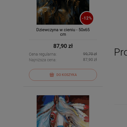
-
12
%
Dziewczyna w cieniu - 50x65
cm
87,90 zł
Pr
99,70 zł
Cena regularna:
87,90 zł
Najniższa cena:
DO KOSZYKA
Rama - Białe drewno
59,70 zł