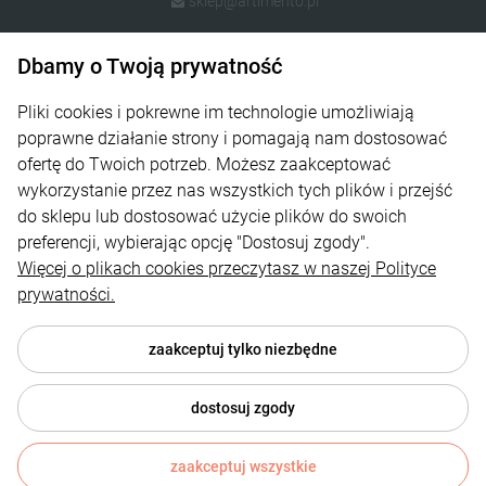
sklep@artimento.pl
Dbamy o Twoją prywatność
Informacje
Sklep
Pliki cookies i pokrewne im technologie umożliwiają
poprawne działanie strony i pomagają nam dostosować
Na skróty
ofertę do Twoich potrzeb. Możesz zaakceptować
wykorzystanie przez nas wszystkich tych plików i przejść
Strefa Klienta
do sklepu lub dostosować użycie plików do swoich
preferencji, wybierając opcję "Dostosuj zgody".
Więcej o plikach cookies przeczytasz w naszej Polityce
prywatności.
zaakceptuj tylko niezbędne
dostosuj zgody
© 2026 artimento.pl . Wszelkie prawa zastrzeżone.
Styl graficzny i aplikacje ShopGadget.pl
Sklep internetowy Shoper
zaakceptuj wszystkie
Premium