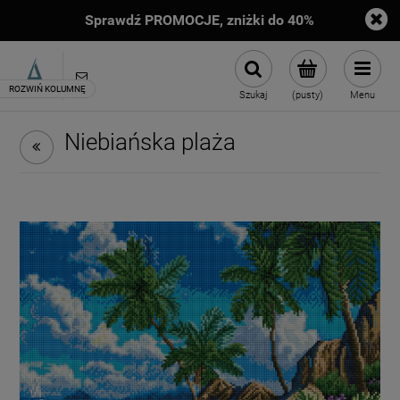
Sprawdź PROMOCJE, zniżki do 40%
sklep@artimento.pl
Szukaj
(pusty)
Menu
Niebiańska plaża