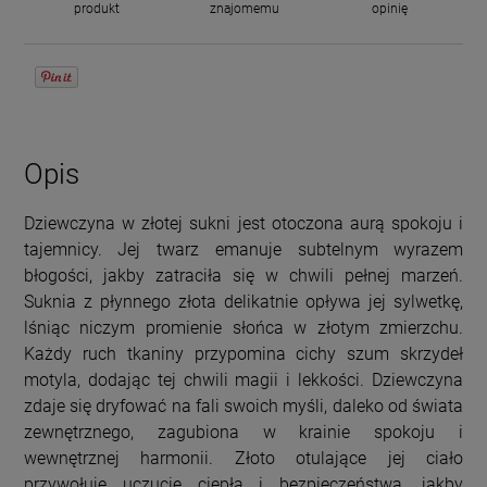
produkt
znajomemu
opinię
Opis
Dziewczyna w złotej sukni jest otoczona aurą spokoju i
tajemnicy. Jej twarz emanuje subtelnym wyrazem
błogości, jakby zatraciła się w chwili pełnej marzeń.
Suknia z płynnego złota delikatnie opływa jej sylwetkę,
lśniąc niczym promienie słońca w złotym zmierzchu.
Każdy ruch tkaniny przypomina cichy szum skrzydeł
motyla, dodając tej chwili magii i lekkości. Dziewczyna
zdaje się dryfować na fali swoich myśli, daleko od świata
zewnętrznego, zagubiona w krainie spokoju i
wewnętrznej harmonii. Złoto otulające jej ciało
przywołuje uczucie ciepła i bezpieczeństwa, jakby