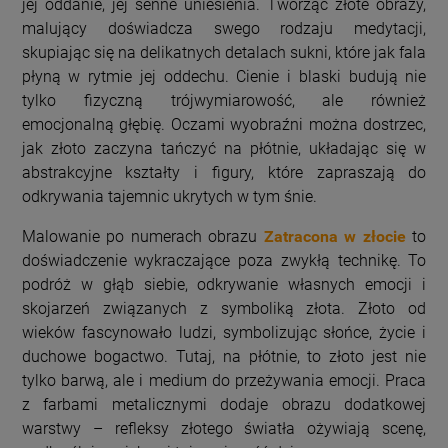
jej oddanie, jej senne uniesienia. Tworząc złote obrazy,
malujący doświadcza swego rodzaju medytacji,
skupiając się na delikatnych detalach sukni, które jak fala
płyną w rytmie jej oddechu. Cienie i blaski budują nie
tylko fizyczną trójwymiarowość, ale również
emocjonalną głębię. Oczami wyobraźni można dostrzec,
jak złoto zaczyna tańczyć na płótnie, układając się w
abstrakcyjne kształty i figury, które zapraszają do
odkrywania tajemnic ukrytych w tym śnie.
Malowanie po numerach obrazu
Zatracona w złocie
to
doświadczenie wykraczające poza zwykłą technikę. To
podróż w głąb siebie, odkrywanie własnych emocji i
skojarzeń związanych z symboliką złota. Złoto od
wieków fascynowało ludzi, symbolizując słońce, życie i
duchowe bogactwo. Tutaj, na płótnie, to złoto jest nie
tylko barwą, ale i medium do przeżywania emocji. Praca
z farbami metalicznymi dodaje obrazu dodatkowej
warstwy – refleksy złotego światła ożywiają scenę,