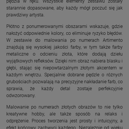
pędzla w ręku. Wszystkie elementy zestawu zostały
starannie dopasowane, aby każdy mógł poczuć się jak
prawdziwy artysta.
Płótno z ponumerowanymi obszarami wskazuje, gdzie
nałożyć odpowiednie kolory, co eliminuje ryzyko błędów.
W zestawie do malowania po numerach Artimento
znajdują się wysokiej jakości farby, w tym także farby
metaliczne o odcieniu złota, które dodają dziełu
wyjątkowych refleksów. Dzięki nim obraz nabiera blasku i
głębi, stając się niepowtarzalnym złotym akcentem w
każdym wnętrzu. Specjalnie dobrane pędzle o różnych
grubościach pozwalają na precyzyjne nakładanie farb, co
sprawia, że każdy detal zostaje perfekcyjnie
odwzorowany.
Malowanie po numerach złotych obrazów to nie tylko
kreatywne hobby, ale także sposób na relaks i
odprężenie. Proces tworzenia jest prosty i intuicyjny, a
efekt końcowy zachwyci każdego. Niezależnie od wieku