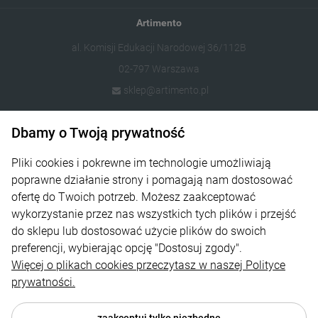
Artimento
al. Komisji Edukacji Narodowej 36/112B
02-797 Warszawa
sklep@artimento.pl
Dbamy o Twoją prywatność
Informacje
Sklep
Pliki cookies i pokrewne im technologie umożliwiają
poprawne działanie strony i pomagają nam dostosować
Na skróty
ofertę do Twoich potrzeb. Możesz zaakceptować
wykorzystanie przez nas wszystkich tych plików i przejść
Strefa Klienta
do sklepu lub dostosować użycie plików do swoich
preferencji, wybierając opcję "Dostosuj zgody".
Więcej o plikach cookies przeczytasz w naszej Polityce
prywatności.