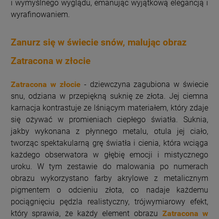
i wymyślnego wyglądu, emanując wyjątkową elegancją i
wyrafinowaniem.
Zanurz się w świecie snów, malując obraz
Zatracona w złocie
Zatracona w złocie
- dziewczyna zagubiona w świecie
snu, odziana w przepiękną suknię ze złota. Jej ciemna
karnacja kontrastuje ze lśniącym materiałem, który zdaje
się ożywać w promieniach ciepłego światła. Suknia,
jakby wykonana z płynnego metalu, otula jej ciało,
tworząc spektakularną grę światła i cienia, która wciąga
każdego obserwatora w głębię emocji i mistycznego
uroku. W tym zestawie do malowania po numerach
obrazu wykorzystano farby akrylowe z metalicznym
pigmentem o odcieniu złota, co nadaje każdemu
pociągnięciu pędzla realistyczny, trójwymiarowy efekt,
który sprawia, że każdy element obrazu
Zatracona w