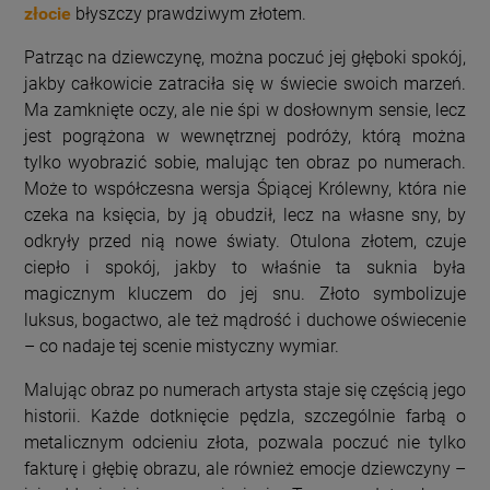
złocie
błyszczy prawdziwym złotem.
Patrząc na dziewczynę, można poczuć jej głęboki spokój,
jakby całkowicie zatraciła się w świecie swoich marzeń.
Ma zamknięte oczy, ale nie śpi w dosłownym sensie, lecz
jest pogrążona w wewnętrznej podróży, którą można
tylko wyobrazić sobie, malując ten obraz po numerach.
Może to współczesna wersja Śpiącej Królewny, która nie
czeka na księcia, by ją obudził, lecz na własne sny, by
odkryły przed nią nowe światy. Otulona złotem, czuje
ciepło i spokój, jakby to właśnie ta suknia była
magicznym kluczem do jej snu. Złoto symbolizuje
luksus, bogactwo, ale też mądrość i duchowe oświecenie
– co nadaje tej scenie mistyczny wymiar.
Malując obraz po numerach artysta staje się częścią jego
historii. Każde dotknięcie pędzla, szczególnie farbą o
metalicznym odcieniu złota, pozwala poczuć nie tylko
fakturę i głębię obrazu, ale również emocje dziewczyny –