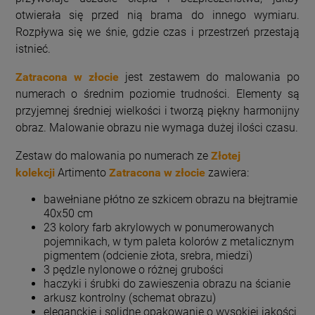
otwierała się przed nią brama do innego wymiaru.
Rozpływa się we śnie, gdzie czas i przestrzeń przestają
istnieć.
Zatracona w złocie
jest zestawem do malowania po
numerach o średnim poziomie trudności. Elementy są
przyjemnej średniej wielkości i tworzą piękny harmonijny
obraz. Malowanie obrazu nie wymaga dużej ilości czasu.
Zestaw do malowania po numerach ze
Złotej
kolekcji
Artimento
Zatracona w złocie
zawiera:
bawełniane płótno ze szkicem obrazu na błejtramie
40x50 cm
23 kolory farb akrylowych w ponumerowanych
pojemnikach, w tym paleta kolorów z metalicznym
pigmentem (odcienie złota, srebra, miedzi)
3 pędzle nylonowe o różnej grubości
haczyki i śrubki do zawieszenia obrazu na ścianie
arkusz kontrolny (schemat obrazu)
eleganckie i solidne opakowanie o wysokiej jakości