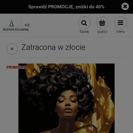
Sprawdź PROMOCJE, zniżki do 40%
sklep@artimento.pl
Szukaj
(pusty)
Menu
Zatracona w złocie
PROMOCJA