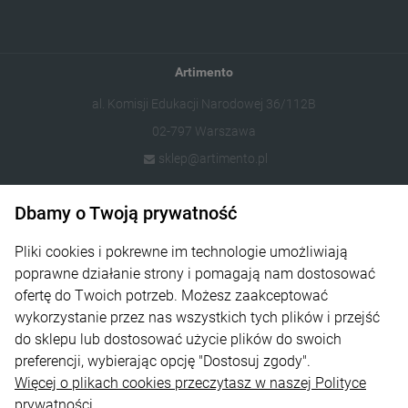
Artimento
al. Komisji Edukacji Narodowej 36/112B
02-797 Warszawa
sklep@artimento.pl
Dbamy o Twoją prywatność
Informacje
Sklep
Pliki cookies i pokrewne im technologie umożliwiają
poprawne działanie strony i pomagają nam dostosować
Na skróty
ofertę do Twoich potrzeb. Możesz zaakceptować
wykorzystanie przez nas wszystkich tych plików i przejść
Strefa Klienta
do sklepu lub dostosować użycie plików do swoich
preferencji, wybierając opcję "Dostosuj zgody".
Więcej o plikach cookies przeczytasz w naszej Polityce
prywatności.