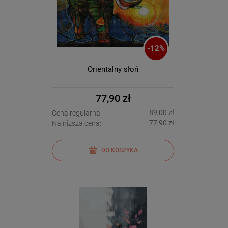
-
12
%
Orientalny słoń
77,90 zł
89,00 zł
Cena regularna:
77,90 zł
Najniższa cena:
DO KOSZYKA