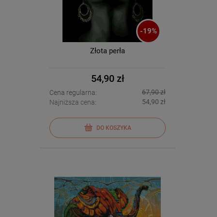
-
19
%
Złota perła
54,90 zł
67,90 zł
Cena regularna:
54,90 zł
Najniższa cena:
DO KOSZYKA