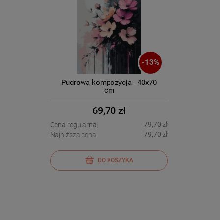
-
13
%
Pudrowa kompozycja - 40x70
cm
69,70 zł
79,70 zł
Cena regularna:
79,70 zł
Najniższa cena:
DO KOSZYKA