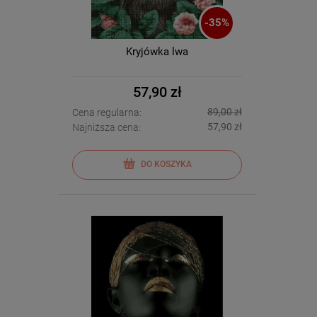
-
35
%
Kryjówka lwa
57,90 zł
89,00 zł
Cena regularna:
57,90 zł
Najniższa cena:
DO KOSZYKA